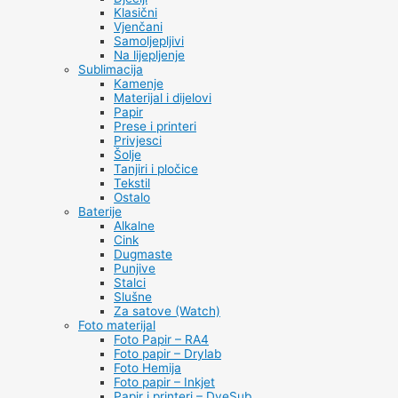
Klasični
Vjenčani
Samoljepljivi
Na lijepljenje
Sublimacija
Kamenje
Materijal i dijelovi
Papir
Prese i printeri
Privjesci
Šolje
Tanjiri i pločice
Tekstil
Ostalo
Baterije
Alkalne
Cink
Dugmaste
Punjive
Stalci
Slušne
Za satove (Watch)
Foto materijal
Foto Papir – RA4
Foto papir – Drylab
Foto Hemija
Foto papir – Inkjet
Papir i printeri – DyeSub