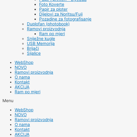
Foto Koverte
Papir za ploter
Dijelovi za Noritsu/Fuji
Pozadine za fotografisanje
Duplofan (photobook)
Ramovi proizvodnja
Ram po mjeri
Sniježne kugle
USB Memorija
Brijači
Sijalice
WebShop
NOVO
Ramovi proizvodnja
O nama
Kontakt
AKCIJA
Ram po mjeri
Menu
WebShop
NOVO
Ramovi proizvodnja
O nama
Kontakt
AKCIJA