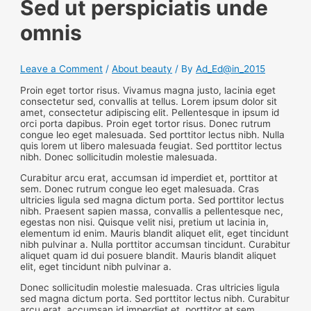
Sed ut perspiciatis unde
omnis
Leave a Comment
/
About beauty
/ By
Ad_Ed@in_2015
Proin eget tortor risus. Vivamus magna justo, lacinia eget
consectetur sed, convallis at tellus. Lorem ipsum dolor sit
amet, consectetur adipiscing elit. Pellentesque in ipsum id
orci porta dapibus. Proin eget tortor risus. Donec rutrum
congue leo eget malesuada. Sed porttitor lectus nibh. Nulla
quis lorem ut libero malesuada feugiat. Sed porttitor lectus
nibh. Donec sollicitudin molestie malesuada.
Curabitur arcu erat, accumsan id imperdiet et, porttitor at
sem. Donec rutrum congue leo eget malesuada. Cras
ultricies ligula sed magna dictum porta. Sed porttitor lectus
nibh. Praesent sapien massa, convallis a pellentesque nec,
egestas non nisi. Quisque velit nisi, pretium ut lacinia in,
elementum id enim. Mauris blandit aliquet elit, eget tincidunt
nibh pulvinar a. Nulla porttitor accumsan tincidunt. Curabitur
aliquet quam id dui posuere blandit. Mauris blandit aliquet
elit, eget tincidunt nibh pulvinar a.
Donec sollicitudin molestie malesuada. Cras ultricies ligula
sed magna dictum porta. Sed porttitor lectus nibh. Curabitur
arcu erat, accumsan id imperdiet et, porttitor at sem.