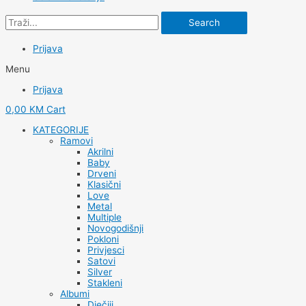
Search
Prijava
Menu
Prijava
0,00
KM
Cart
KATEGORIJE
Ramovi
Akrilni
Baby
Drveni
Klasični
Love
Metal
Multiple
Novogodišnji
Pokloni
Privjesci
Satovi
Silver
Stakleni
Albumi
Dječiji