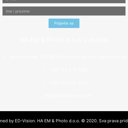
Prijavite se
HA EM & Photo d.o.o. Lukavac
Berkovica bb, 75308 Dobošnica, Bosna i Hercegovina
+387 35 575 399
+387 61 576 923
info@haemphoto.com
gned by
ED-Vision
. HA EM & Photo d.o.o. © 2020. Sva prava prid