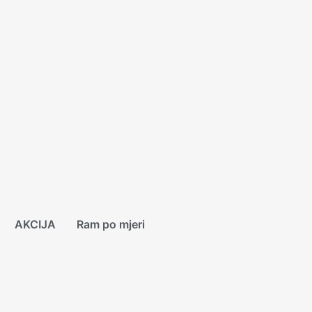
AKCIJA
Ram po mjeri