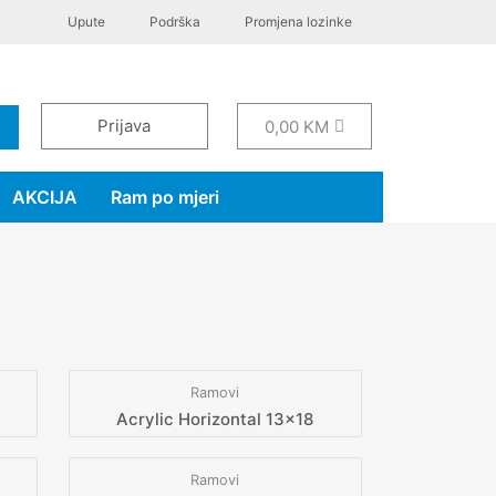
Upute
Podrška
Promjena lozinke
Prijava
0,00
KM
AKCIJA
Ram po mjeri
Ramovi
Acrylic Horizontal 13×18
Ramovi