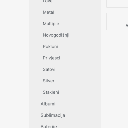
Love
Metal
Multiple
A
Novogodišnji
Pokloni
Privjesci
Satovi
Silver
Stakleni
Albumi
Sublimacija
Baterije