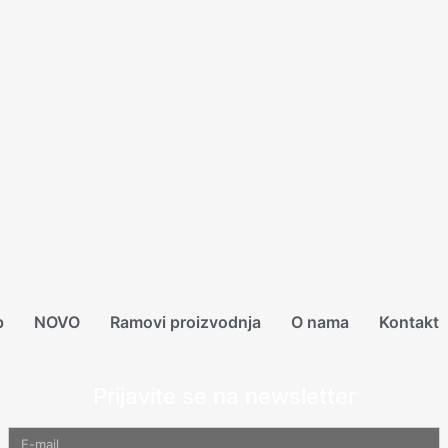
p
NOVO
Ramovi proizvodnja
O nama
Kontakt
Prijavite se na newsletter