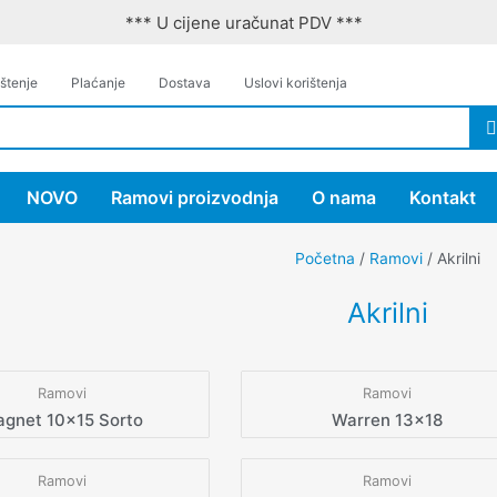
*** U cijene uračunat PDV ***
štenje
Plaćanje
Dostava
Uslovi korištenja
NOVO
Ramovi proizvodnja
O nama
Kontakt
Početna
/
Ramovi
/ Akrilni
Akrilni
Ramovi
Ramovi
gnet 10×15 Sorto
Warren 13×18
Ramovi
Ramovi