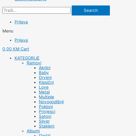
Search
Prijava
Menu
Prijava
0,00
KM
Cart
KATEGORIJE
Ramovi
Akrilni
Baby
Drveni
Klasični
Love
Metal
Multiple
Novogodišnji
Pokloni
Privjesci
Satovi
Silver
Stakleni
Albumi
Dječiji