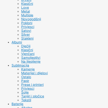
Klasični
Love
Metal
Multiple
Novogodišnji
Pokloni
Privjesci
Satovi
Silver
Stakleni
Albumi
Dječiji
Klasični
Vjenčani
Samoljepljivi
Na lijepljenje
Sublimacija
Kamenje
Materijal i dijelovi
Ostalo
Papir
Prese i printeri
Privjesci
Šolje
Tanjiri i pločice
Tekstil
Baterije
Alkalne