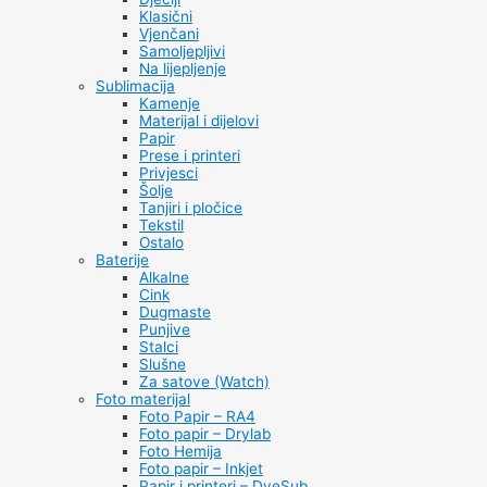
Klasični
Vjenčani
Samoljepljivi
Na lijepljenje
Sublimacija
Kamenje
Materijal i dijelovi
Papir
Prese i printeri
Privjesci
Šolje
Tanjiri i pločice
Tekstil
Ostalo
Baterije
Alkalne
Cink
Dugmaste
Punjive
Stalci
Slušne
Za satove (Watch)
Foto materijal
Foto Papir – RA4
Foto papir – Drylab
Foto Hemija
Foto papir – Inkjet
Papir i printeri – DyeSub