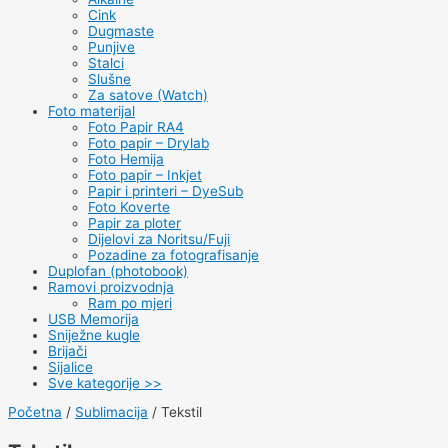
Cink
Dugmaste
Punjive
Stalci
Slušne
Za satove (Watch)
Foto materijal
Foto Papir RA4
Foto papir – Drylab
Foto Hemija
Foto papir – Inkjet
Papir i printeri – DyeSub
Foto Koverte
Papir za ploter
Dijelovi za Noritsu/Fuji
Pozadine za fotografisanje
Duplofan (photobook)
Ramovi proizvodnja
Ram po mjeri
USB Memorija
Sniježne kugle
Brijači
Sijalice
Sve kategorije >>
Početna
/
Sublimacija
/ Tekstil