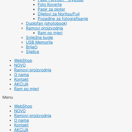
Foto Koverte
Papir za ploter
Dijelovi za Noritsu/Fuji
Pozadine za fotografisanje
Duplofan (photobook)
Ramovi proizvodnja
Ram po mjeri
Sniježne kugle
USB Memorija
Brijači
Sijalice
WebShop
NOVO
Ramovi proizvodnja
O nama
Kontakt
AKCIJA
Ram po mjeri
Menu
WebShop
NOVO
Ramovi proizvodnja
O nama
Kontakt
AKCIJA