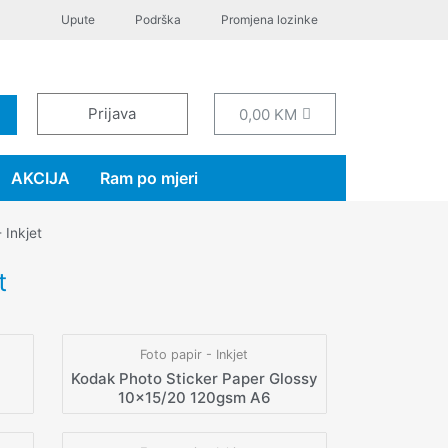
Upute
Podrška
Promjena lozinke
Prijava
0,00
KM
AKCIJA
Ram po mjeri
 Inkjet
t
Foto papir - Inkjet
Kodak Photo Sticker Paper Glossy
10×15/20 120gsm A6