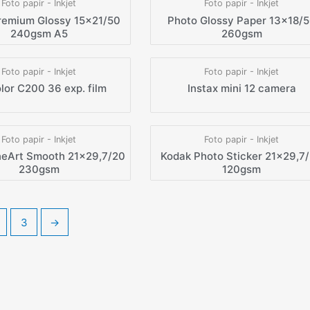
Foto papir - Inkjet
Foto papir - Inkjet
remium Glossy 15×21/50
Photo Glossy Paper 13×18/
240gsm A5
260gsm
Foto papir - Inkjet
Foto papir - Inkjet
olor C200 36 exp. film
Instax mini 12 camera
Foto papir - Inkjet
Foto papir - Inkjet
neArt Smooth 21×29,7/20
Kodak Photo Sticker 21×29,7
230gsm
120gsm
3
→