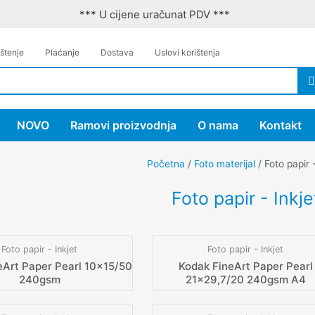
*** U cijene uračunat PDV ***
štenje
Plaćanje
Dostava
Uslovi korištenja
NOVO
Ramovi proizvodnja
O nama
Kontakt
Početna
/
Foto materijal
/ Foto papir -
Foto papir - Inkje
Foto papir - Inkjet
Foto papir - Inkjet
eArt Paper Pearl 10×15/50
Kodak FineArt Paper Pearl
240gsm
21×29,7/20 240gsm A4