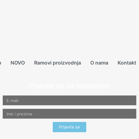
p
NOVO
Ramovi proizvodnja
O nama
Kontakt
Prijavite se na newsletter
Prijavite se