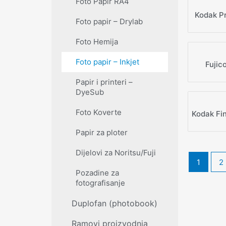
Foto Papir RA4
Kodak P
Foto papir – Drylab
Foto Hemija
Foto papir – Inkjet
Fujic
Papir i printeri –
DyeSub
Foto Koverte
Kodak Fi
Papir za ploter
Dijelovi za Noritsu/Fuji
1
2
Pozadine za
fotografisanje
Duplofan (photobook)
Ramovi proizvodnja