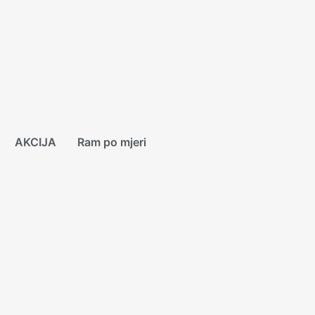
AKCIJA
Ram po mjeri