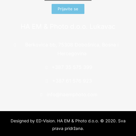
Prijavite se
HA EM & Photo d.o.o. Lukavac
Berkovica bb, 75308 Dobošnica, Bosna i
Hercegovina
+387 35 575 399
+387 61 576 923
info@haemphoto.com
Designed by
ED-Vision
. HA EM & Photo d.o.o. © 2020. Sva
prava pridržana.