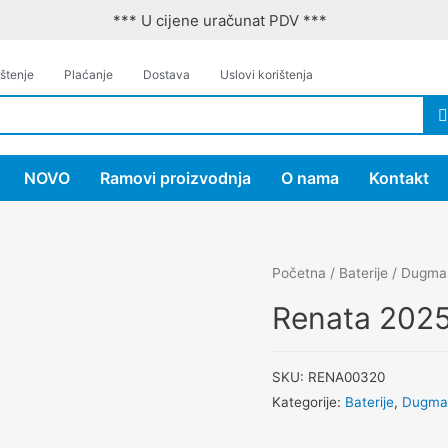
*** U cijene uračunat PDV ***
štenje
Plaćanje
Dostava
Uslovi korištenja
NOVO
Ramovi proizvodnja
O nama
Kontakt
Početna
/
Baterije
/
Dugma
Renata 2025
SKU:
RENA00320
Kategorije:
Baterije
,
Dugma