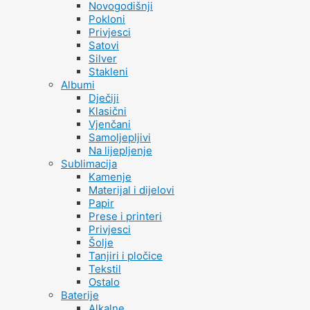
Novogodišnji
Pokloni
Privjesci
Satovi
Silver
Stakleni
Albumi
Dječiji
Klasični
Vjenčani
Samoljepljivi
Na lijepljenje
Sublimacija
Kamenje
Materijal i dijelovi
Papir
Prese i printeri
Privjesci
Šolje
Tanjiri i pločice
Tekstil
Ostalo
Baterije
Alkalne