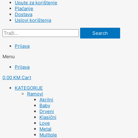
Upute za korištenje
Plaćanje
Dostava
Uslovi korištenja
Search
Prijava
Menu
Prijava
0,00
KM
Cart
KATEGORIJE
Ramovi
Akrilni
Baby
Drveni
Klasični
Love
Metal
Multiple