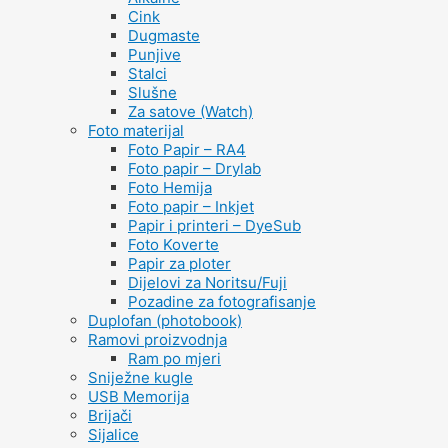
Cink
Dugmaste
Punjive
Stalci
Slušne
Za satove (Watch)
Foto materijal
Foto Papir – RA4
Foto papir – Drylab
Foto Hemija
Foto papir – Inkjet
Papir i printeri – DyeSub
Foto Koverte
Papir za ploter
Dijelovi za Noritsu/Fuji
Pozadine za fotografisanje
Duplofan (photobook)
Ramovi proizvodnja
Ram po mjeri
Sniježne kugle
USB Memorija
Brijači
Sijalice