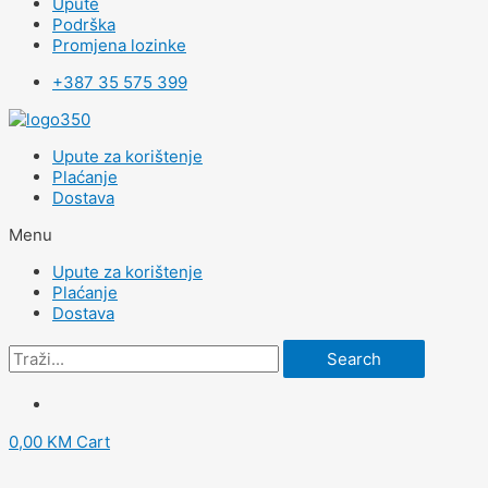
Upute
Podrška
Promjena lozinke
+387 35 575 399
Upute za korištenje
Plaćanje
Dostava
Menu
Upute za korištenje
Plaćanje
Dostava
Search
0,00
KM
Cart