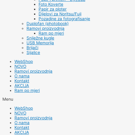
Foto Koverte
Papir za ploter
Dijelovi za Noritsu/Fuji
Pozadine za fotografisanje
Duplofan (photobook)
Ramovi proizvodnja
Ram po mjeri
Sniježne kugle
USB Memorija
Brijači
Sijalice
WebShop
NOVO
Ramovi proizvodnja
O nama
Kontakt
AKCIJA
Ram po mjeri
Menu
WebShop
NOVO
Ramovi proizvodnja
O nama
Kontakt
AKCIJA