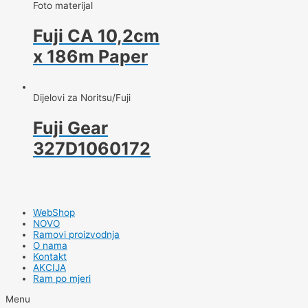
Foto materijal
Fuji CA 10,2cm
x 186m Paper
Dijelovi za Noritsu/Fuji
Fuji Gear
327D1060172
WebShop
NOVO
Ramovi proizvodnja
O nama
Kontakt
AKCIJA
Ram po mjeri
Menu