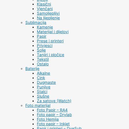
Klasični
Vjenčani
Samoljepljivi
Na lijepljenje
Sublimacija
Kamenje
Materijal i dijelovi
Papir
Prese i printeri
Privjesci
Šolje
Tanjiri i pločice
Tekstil
Ostalo
Baterije
Alkalne
Cink
Dugmaste
Punjive
Stalci
Slušne
Za satove (Watch)
Foto materijal
Foto Papir – RA4
Foto papir – Drylab
Foto Hemija
Foto papir – Inkjet
Papir i printeri – DyeSub