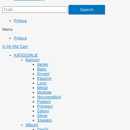
Search
Prijava
Menu
Prijava
0,00
KM
Cart
KATEGORIJE
Ramovi
Akrilni
Baby
Drveni
Klasični
Love
Metal
Multiple
Novogodišnji
Pokloni
Privjesci
Satovi
Silver
Stakleni
Albumi
Dječiji