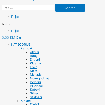
Search
Prijava
Menu
Prijava
0,00
KM
Cart
KATEGORIJE
Ramovi
Akrilni
Baby
Drveni
Klasični
Love
Metal
Multiple
Novogodišnji
Pokloni
Privjesci
Satovi
Silver
Stakleni
Albumi
Dječiji