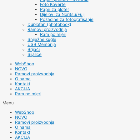
Foto Koverte
Papir za ploter
Dijelovi za Noritsu/Fuji
Pozadine za fotografisanje
Duplofan (photobook)
Ramovi proizvodnja
Ram po mjeri
Sniježne kugle
USB Memorija
Brijači
Sijalice
WebShop
NOVO
Ramovi proizvodnja
O nama
Kontakt
AKCIJA
Ram po mjeri
Menu
WebShop
NOVO
Ramovi proizvodnja
O nama
Kontakt
AKCIJA