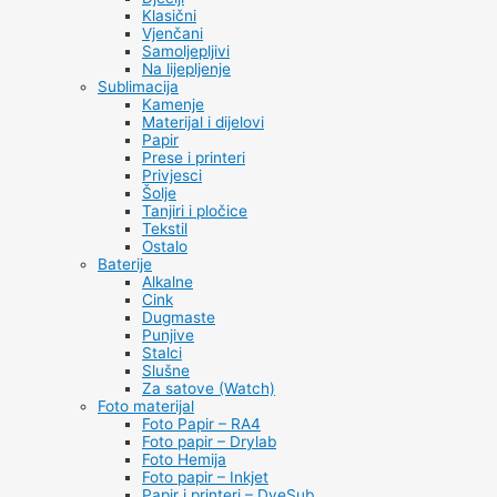
Klasični
Vjenčani
Samoljepljivi
Na lijepljenje
Sublimacija
Kamenje
Materijal i dijelovi
Papir
Prese i printeri
Privjesci
Šolje
Tanjiri i pločice
Tekstil
Ostalo
Baterije
Alkalne
Cink
Dugmaste
Punjive
Stalci
Slušne
Za satove (Watch)
Foto materijal
Foto Papir – RA4
Foto papir – Drylab
Foto Hemija
Foto papir – Inkjet
Papir i printeri – DyeSub