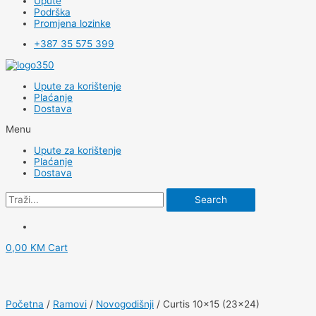
Upute
Podrška
Promjena lozinke
+387 35 575 399
Upute za korištenje
Plaćanje
Dostava
Menu
Upute za korištenje
Plaćanje
Dostava
Search
0,00
KM
Cart
Početna
/
Ramovi
/
Novogodišnji
/ Curtis 10×15 (23×24)