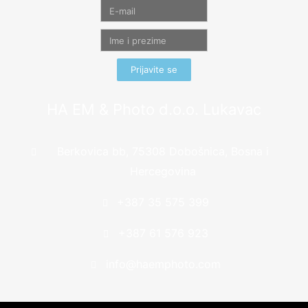
Prijavite se
HA EM & Photo d.o.o. Lukavac
Berkovica bb, 75308 Dobošnica, Bosna i
Hercegovina
+387 35 575 399
+387 61 576 923
info@haemphoto.com