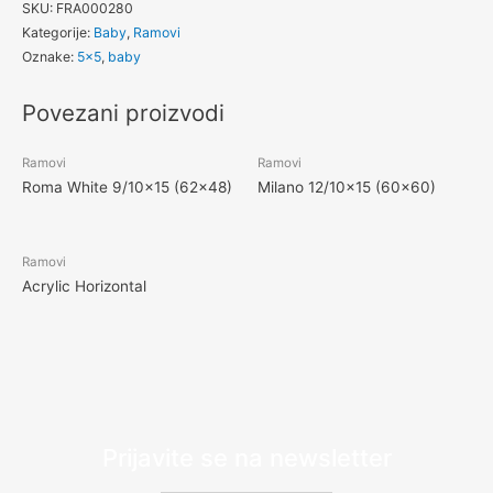
SKU:
FRA000280
Kategorije:
Baby
,
Ramovi
Oznake:
5x5
,
baby
Povezani proizvodi
Ramovi
Ramovi
Roma White 9/10×15 (62×48)
Milano 12/10×15 (60×60)
Ramovi
Acrylic Horizontal
Prijavite se na newsletter