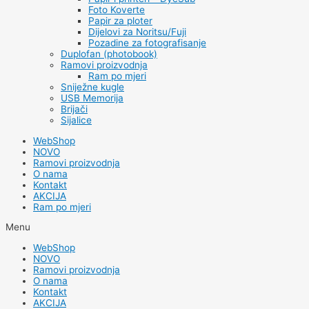
Foto Koverte
Papir za ploter
Dijelovi za Noritsu/Fuji
Pozadine za fotografisanje
Duplofan (photobook)
Ramovi proizvodnja
Ram po mjeri
Sniježne kugle
USB Memorija
Brijači
Sijalice
WebShop
NOVO
Ramovi proizvodnja
O nama
Kontakt
AKCIJA
Ram po mjeri
Menu
WebShop
NOVO
Ramovi proizvodnja
O nama
Kontakt
AKCIJA