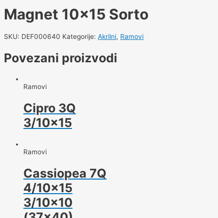
Magnet 10×15 Sorto
SKU:
DEF000640
Kategorije:
Akrilni
,
Ramovi
Povezani proizvodi
Ramovi
Cipro 3Q
3/10×15
Ramovi
Cassiopea 7Q
4/10×15
3/10×10
(37×40)