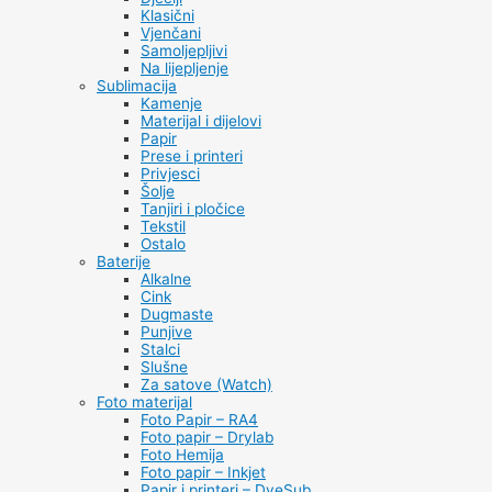
Klasični
Vjenčani
Samoljepljivi
Na lijepljenje
Sublimacija
Kamenje
Materijal i dijelovi
Papir
Prese i printeri
Privjesci
Šolje
Tanjiri i pločice
Tekstil
Ostalo
Baterije
Alkalne
Cink
Dugmaste
Punjive
Stalci
Slušne
Za satove (Watch)
Foto materijal
Foto Papir – RA4
Foto papir – Drylab
Foto Hemija
Foto papir – Inkjet
Papir i printeri – DyeSub