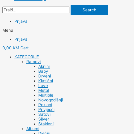
Search
Prijava
Menu
Prijava
0,00
KM
Cart
KATEGORIJE
Ramovi
Akrilni
Baby
Drveni
Klasični
Love
Metal
Multiple
Novogodišnji
Pokloni
Privjesci
Satovi
Silver
Stakleni
Albumi
Dječiji