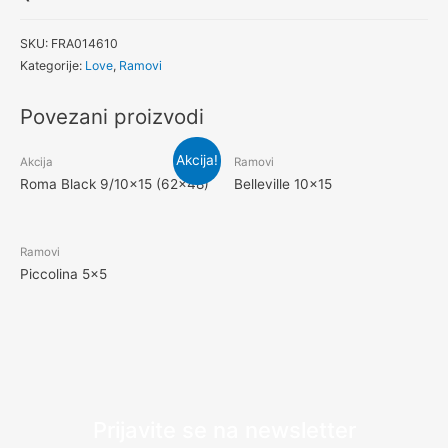
SKU:
FRA014610
Kategorije:
Love
,
Ramovi
Povezani proizvodi
Akcija!
Akcija
Ramovi
Roma Black 9/10×15 (62×48)
Belleville 10×15
Ramovi
Piccolina 5×5
Prijavite se na newsletter