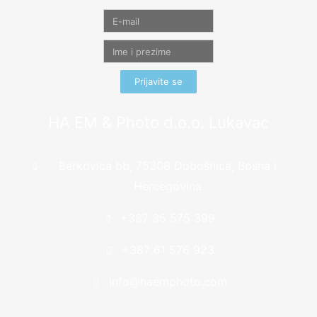
Prijavite se
HA EM & Photo d.o.o. Lukavac
Berkovica bb, 75308 Dobošnica, Bosna i
Hercegovina
+387 35 575 399
+387 61 576 923
info@haemphoto.com