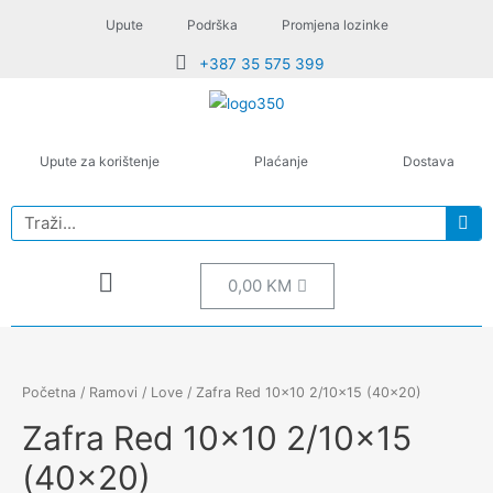
Upute
Podrška
Promjena lozinke
+387 35 575 399
Upute za korištenje
Plaćanje
Dostava
0,00
KM
Početna
/
Ramovi
/
Love
/ Zafra Red 10×10 2/10×15 (40×20)
Zafra Red 10×10 2/10×15
(40×20)