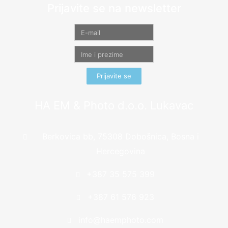
Prijavite se na newsletter
Prijavite se
HA EM & Photo d.o.o. Lukavac
Berkovica bb, 75308 Dobošnica, Bosna i
Hercegovina
+387 35 575 399
+387 61 576 923
info@haemphoto.com