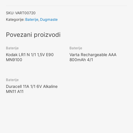
SKU:
VART00720
Kategorije:
Baterije
,
Dugmaste
Povezani proizvodi
Baterije
Baterije
Kodak LR1 N 1/1 1,5V E90
Varta Rechargeable AAA
MN9100
800mAh 4/1
Baterije
Duracell 11A 1/1 6V Alkaline
MN11 A11