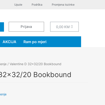
Upute
Podrška
Promjena lozinke
Prijava
0,00
KM
AKCIJA
Ram po mjeri
jenje
/ Valentine D 32×32/20 Bookbound
D 32×32/20 Bookbound
jenje