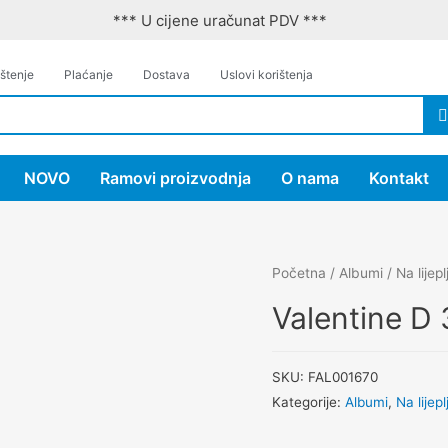
*** U cijene uračunat PDV ***
štenje
Plaćanje
Dostava
Uslovi korištenja
NOVO
Ramovi proizvodnja
O nama
Kontakt
Početna
/
Albumi
/
Na lijepl
Valentine 
SKU:
FAL001670
Kategorije:
Albumi
,
Na lijepl