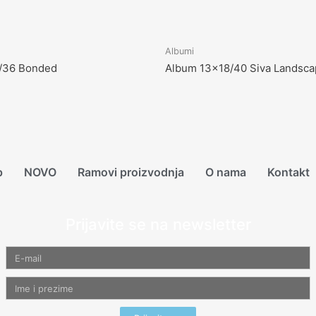
Albumi
1/36 Bonded
Album 13×18/40 Siva Landsc
p
NOVO
Ramovi proizvodnja
O nama
Kontakt
Prijavite se na newsletter