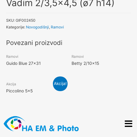
Vadim 2/3,5×4,5 (ø7 h14)
SKU:
GIF002450
Kategorije:
Novogodišnji
,
Ramovi
Povezani proizvodi
Ramovi
Ramovi
Guido Blue 27×31
Betty 2/10×15
Akcija!
Akcija
Piccolino 5×5