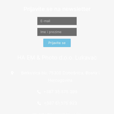
Prijavite se na newsletter
Prijavite se
HA EM & Photo d.o.o. Lukavac
Berkovica bb, 75308 Dobošnica, Bosna i
Hercegovina
+387 35 575 399
+387 61 576 923