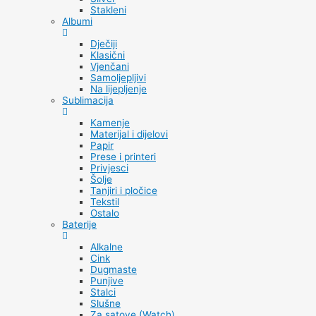
Stakleni
Albumi
Dječiji
Klasični
Vjenčani
Samoljepljivi
Na lijepljenje
Sublimacija
Kamenje
Materijal i dijelovi
Papir
Prese i printeri
Privjesci
Šolje
Tanjiri i pločice
Tekstil
Ostalo
Baterije
Alkalne
Cink
Dugmaste
Punjive
Stalci
Slušne
Za satove (Watch)