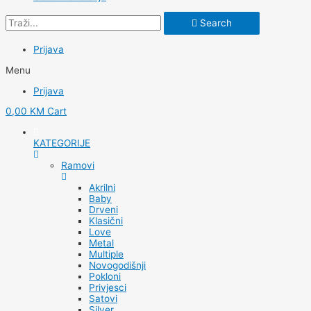
Search
Prijava
Menu
Prijava
0,00
KM
Cart
KATEGORIJE
Ramovi
Akrilni
Baby
Drveni
Klasični
Love
Metal
Multiple
Novogodišnji
Pokloni
Privjesci
Satovi
Silver