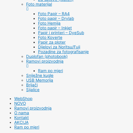
Foto materijal
Foto Papir – RA4
Foto papir – Drylab
Foto Hemija
Foto papir – Inkjet
Papir i printeri – DyeSub
Foto Koverte
Papir za ploter
Dijelovi za Noritsu/Fuji
Pozadine za fotografisanje
Duplofan (photobook)
Ramovi proizvodnja
Ram po mjeri
Sniježne kugle
USB Memorija
Brijači
Sijalice
WebShop
NOVO
Ramovi proizvodnja
O nama
Kontakt
AKCIJA
Ram po mjeri