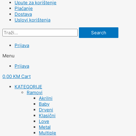
Upute za korištenje
Plaćanje
Dostava
Uslovi korištenja
Search
Prijava
Menu
Prijava
0,00
KM
Cart
KATEGORIJE
Ramovi
Akrilni
Baby
Drveni
Klasični
Love
Metal
Multiple