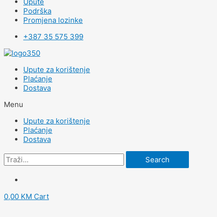
Upute
Podrška
Promjena lozinke
+387 35 575 399
Upute za korištenje
Plaćanje
Dostava
Menu
Upute za korištenje
Plaćanje
Dostava
Search
0,00
KM
Cart