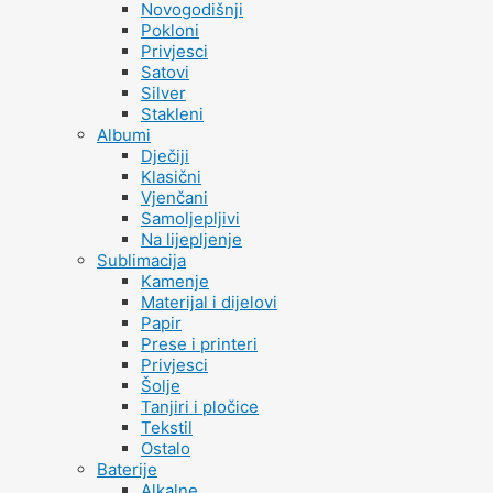
Novogodišnji
Pokloni
Privjesci
Satovi
Silver
Stakleni
Albumi
Dječiji
Klasični
Vjenčani
Samoljepljivi
Na lijepljenje
Sublimacija
Kamenje
Materijal i dijelovi
Papir
Prese i printeri
Privjesci
Šolje
Tanjiri i pločice
Tekstil
Ostalo
Baterije
Alkalne