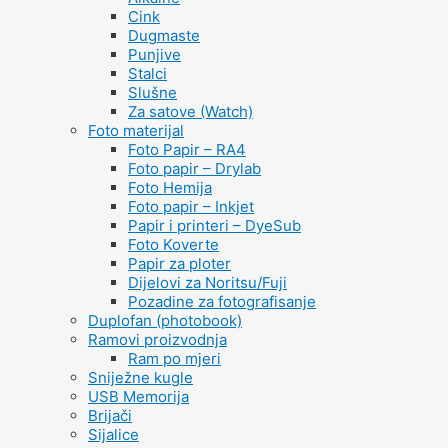
Cink
Dugmaste
Punjive
Stalci
Slušne
Za satove (Watch)
Foto materijal
Foto Papir – RA4
Foto papir – Drylab
Foto Hemija
Foto papir – Inkjet
Papir i printeri – DyeSub
Foto Koverte
Papir za ploter
Dijelovi za Noritsu/Fuji
Pozadine za fotografisanje
Duplofan (photobook)
Ramovi proizvodnja
Ram po mjeri
Sniježne kugle
USB Memorija
Brijači
Sijalice