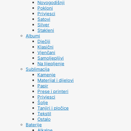
Novogodišnji
Pokloni
Privjesci
Satovi
Silver
Stakleni
Albumi
Dječiji
Klasični
Vjenčani
Samoljepljivi
Na lijepljenje
Sublimacija
Kamenje
Materijal i dijelovi
Papir
Prese i printeri
Privjesci
Šolje
Tanjiri i pločice
Tekstil
Ostalo
Baterije
Alkalne