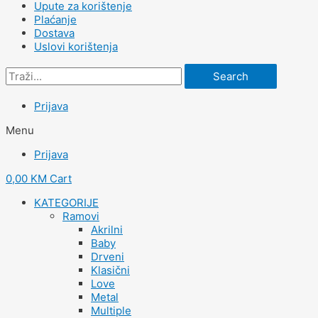
Upute za korištenje
Plaćanje
Dostava
Uslovi korištenja
Search
Prijava
Menu
Prijava
0,00
KM
Cart
KATEGORIJE
Ramovi
Akrilni
Baby
Drveni
Klasični
Love
Metal
Multiple