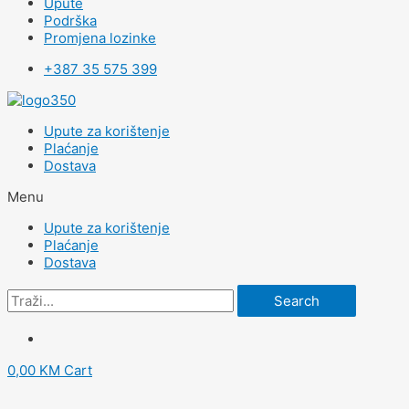
Upute
Podrška
Promjena lozinke
+387 35 575 399
Upute za korištenje
Plaćanje
Dostava
Menu
Upute za korištenje
Plaćanje
Dostava
Search
0,00
KM
Cart