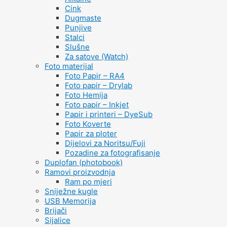
Cink
Dugmaste
Punjive
Stalci
Slušne
Za satove (Watch)
Foto materijal
Foto Papir – RA4
Foto papir – Drylab
Foto Hemija
Foto papir – Inkjet
Papir i printeri – DyeSub
Foto Koverte
Papir za ploter
Dijelovi za Noritsu/Fuji
Pozadine za fotografisanje
Duplofan (photobook)
Ramovi proizvodnja
Ram po mjeri
Sniježne kugle
USB Memorija
Brijači
Sijalice