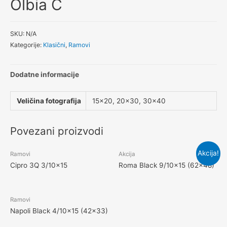
Olbia C
SKU:
N/A
Kategorije:
Klasični
,
Ramovi
Dodatne informacije
Veličina fotografija
15×20, 20×30, 30×40
Povezani proizvodi
Akcija!
Ramovi
Akcija
Cipro 3Q 3/10×15
Roma Black 9/10×15 (62×48)
Ramovi
Napoli Black 4/10×15 (42×33)