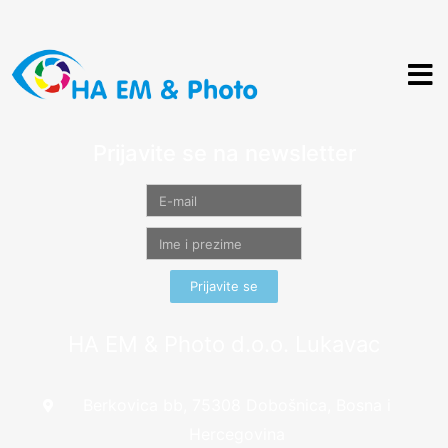
Prijavite se na newsletter
Prijavite se
HA EM & Photo d.o.o. Lukavac
Berkovica bb, 75308 Dobošnica, Bosna i
Hercegovina