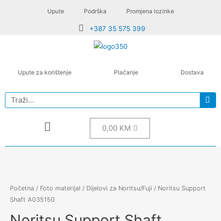
Upute
Podrška
Promjena lozinke
+387 35 575 399
Upute za korištenje
Plaćanje
Dostava
0,00
KM
Početna
/
Foto materijal
/
Dijelovi za Noritsu/Fuji
/ Noritsu Support
Shaft A035150
Noritsu Support Shaft