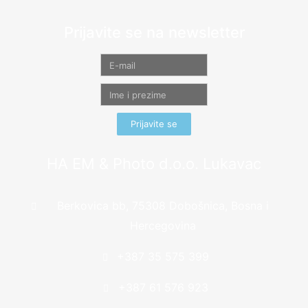
Prijavite se na newsletter
Prijavite se
HA EM & Photo d.o.o. Lukavac
Berkovica bb, 75308 Dobošnica, Bosna i
Hercegovina
+387 35 575 399
+387 61 576 923