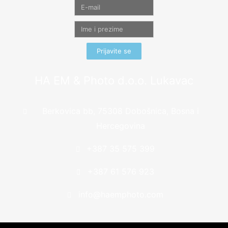
Prijavite se
HA EM & Photo d.o.o. Lukavac
Berkovica bb, 75308 Dobošnica, Bosna i
Hercegovina
+387 35 575 399
+387 61 576 923
info@haemphoto.com