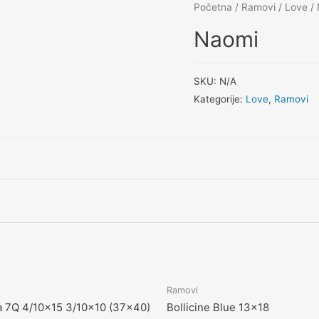
Početna
/
Ramovi
/
Love
/ 
Naomi
SKU:
N/A
Kategorije:
Love
,
Ramovi
Ramovi
 7Q 4/10×15 3/10×10 (37×40)
Bollicine Blue 13×18