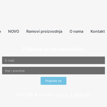
p
NOVO
Ramovi proizvodnja
O nama
Kontakt
Prijavite se na newsletter
Prijavite se
HA EM & Photo d.o.o. Lukavac