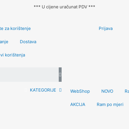
*** U cijene uračunat PDV ***
e za korištenje
Prijava
anje
Dostava
vi korištenja
KATEGORIJE
WebShop
NOVO
R
AKCIJA
Ram po mjeri