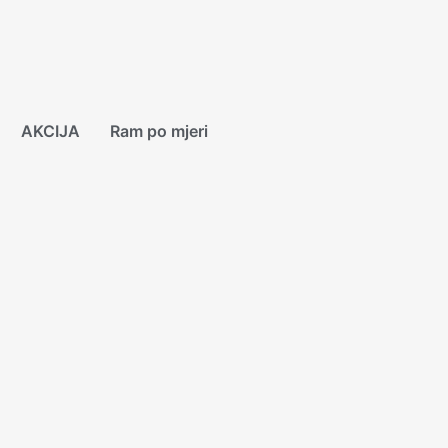
AKCIJA
Ram po mjeri