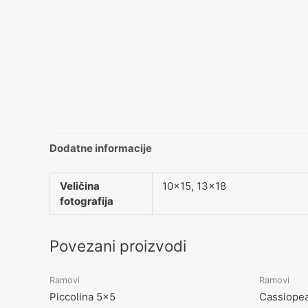
Dodatne informacije
Veličina
10×15, 13×18
fotografija
Povezani proizvodi
Ramovi
Ramovi
Piccolina 5×5
Cassiopea