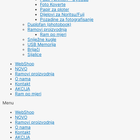
Foto Koverte
Papir za ploter
Dijelovi za Noritsu/Fuji
Pozadine za fotografisanje
Duplofan (photobook)
Ramovi proizvodnja
Ram po mjeri
Sniježne kugle
USB Memorija
Brijači
Sijalice
WebShop
NOVO
Ramovi proizvodnja
O nama
Kontakt
AKCIJA
Ram po mjeri
Menu
WebShop
NOVO
Ramovi proizvodnja
O nama
Kontakt
AKCIJA