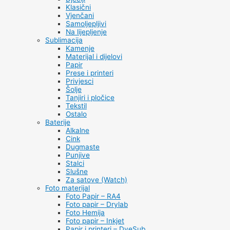
Klasični
Vjenčani
Samoljepljivi
Na lijepljenje
Sublimacija
Kamenje
Materijal i dijelovi
Papir
Prese i printeri
Privjesci
Šolje
Tanjiri i pločice
Tekstil
Ostalo
Baterije
Alkalne
Cink
Dugmaste
Punjive
Stalci
Slušne
Za satove (Watch)
Foto materijal
Foto Papir – RA4
Foto papir – Drylab
Foto Hemija
Foto papir – Inkjet
Papir i printeri – DyeSub