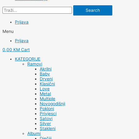
Search
Prijava
Menu
Prijava
0,00
KM
Cart
KATEGORIJE
Ramovi
Akrilni
Baby
Drveni
Klasični
Love
Metal
Multiple
Novogodišnji
Pokloni
Privjesci
Satovi
Silver
Stakleni
Albumi
Dječiji