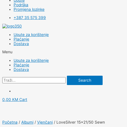
Upute
Podrška
Promjena lozinke
+387 35 575 399
Upute za korištenje
Plaćanje
Dostava
Menu
Upute za korištenje
Plaćanje
Dostava
Search
0,00
KM
Cart
Početna
/
Albumi
/
Vjenčani
/ LoveSilver 15×21/50 Sewn