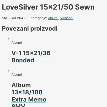
LoveSilver 15×21/50 Sewn
SKU:
GALB04230
Kategorije:
Albumi
,
Vjenčani
Povezani proizvodi
Albumi
V-1 15×21/36
Bonded
Albumi
Album
13×18/100
Extra Memo
SMV