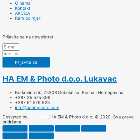
O nama
Kontakt
AKCIJA
Ram po mjeri
Prijavite se na newsletter
Prijavite se
HA EM & Photo d.o.o. Lukavac
Berkovica bb, 75308 Dobošnica, Bosna i Hercegovina
+387 35 575 399
+387 61 576 923
info@haemphoto.com
Designed by
ED-Vision
. HA EM & Photo d.o.o. © 2020. Sva prava
pridržana.