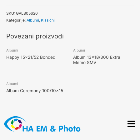
SKU:
GALB05620
Kategorije:
Albumi
,
Klasični
Povezani proizvodi
Albumi
Albumi
Happy 15×21/52 Bonded
Album 13×18/300 Extra
Memo SMV
Albumi
Album Ceremony 100/10×15