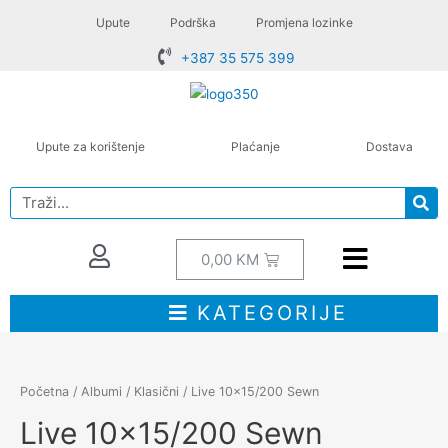
Upute
Podrška
Promjena lozinke
+387 35 575 399
Upute za korištenje
Plaćanje
Dostava
0,00
KM
KATEGORIJE
Početna
/
Albumi
/
Klasični
/ Live 10×15/200 Sewn
Live 10×15/200 Sewn