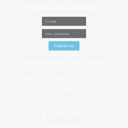
Prijavite se na newsletter
Prijavite se
HA EM & Photo d.o.o. Lukavac
Berkovica bb, 75308 Dobošnica, Bosna i
Hercegovina
+387 35 575 399
+387 61 576 923
info@haemphoto.com