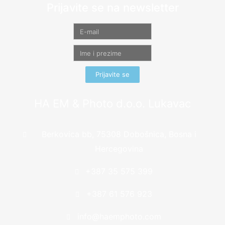
Prijavite se na newsletter
Prijavite se
HA EM & Photo d.o.o. Lukavac
Berkovica bb, 75308 Dobošnica, Bosna i
Hercegovina
+387 35 575 399
+387 61 576 923
info@haemphoto.com