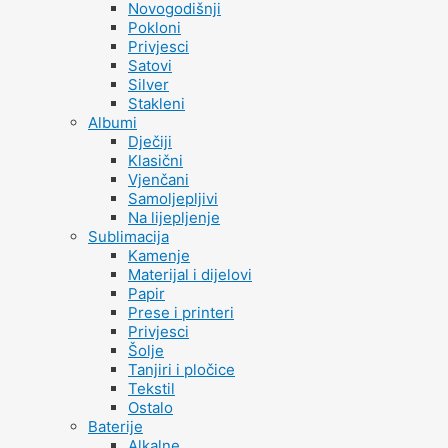
Novogodišnji
Pokloni
Privjesci
Satovi
Silver
Stakleni
Albumi
Dječiji
Klasični
Vjenčani
Samoljepljivi
Na lijepljenje
Sublimacija
Kamenje
Materijal i dijelovi
Papir
Prese i printeri
Privjesci
Šolje
Tanjiri i pločice
Tekstil
Ostalo
Baterije
Alkalne