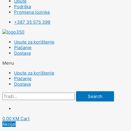
Upute
Podrška
Promjena lozinke
+387 35 575 399
Upute za korištenje
Plaćanje
Dostava
Menu
Upute za korištenje
Plaćanje
Dostava
Search
0,00
KM
Cart
Akcija!