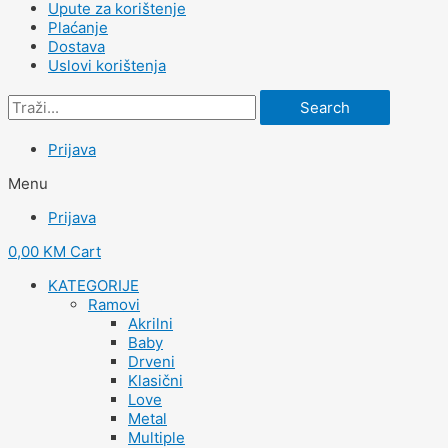
Upute za korištenje
Plaćanje
Dostava
Uslovi korištenja
Search
Prijava
Menu
Prijava
0,00
KM
Cart
KATEGORIJE
Ramovi
Akrilni
Baby
Drveni
Klasični
Love
Metal
Multiple