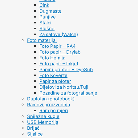
Cink
Dugmaste
Punjive
Stalci
Slušne
Za satove (Watch)
Foto materijal
Foto Papir – RA4
Foto papir – Drylab
Foto Hemija
Foto papir – Inkjet
Papir i printeri – DyeSub
Foto Koverte
Papir za ploter
Dijelovi za Noritsu/Fuji
Pozadine za fotografisanje
Duplofan (photobook)
Ramovi proizvodnja
Ram po mjeri
Sniježne kugle
USB Memorija
Brijači
Sijalice