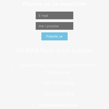
Prijavite se na newsletter
Prijavite se
HA EM & Photo d.o.o. Lukavac
Berkovica bb, 75308 Dobošnica, Bosna i
Hercegovina
+387 35 575 399
+387 61 576 923
info@haemphoto.com