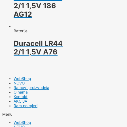
2/1 1,5V 186
AG12
Baterije
Duracell LR44
2/1 1,5V A76
WebShop
NOVO
Ramovi proizvodnja
O nama
Kontakt
AKCIJA
Ram po mjeri
Menu
WebShop