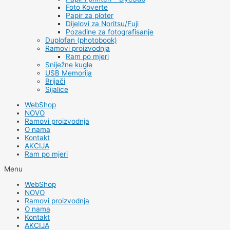
Foto Koverte
Papir za ploter
Dijelovi za Noritsu/Fuji
Pozadine za fotografisanje
Duplofan (photobook)
Ramovi proizvodnja
Ram po mjeri
Sniježne kugle
USB Memorija
Brijači
Sijalice
WebShop
NOVO
Ramovi proizvodnja
O nama
Kontakt
AKCIJA
Ram po mjeri
Menu
WebShop
NOVO
Ramovi proizvodnja
O nama
Kontakt
AKCIJA