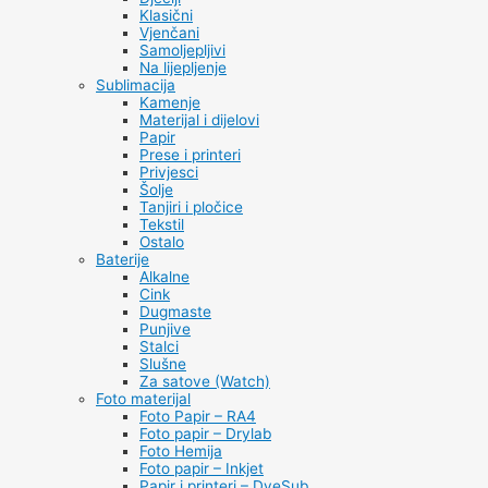
Klasični
Vjenčani
Samoljepljivi
Na lijepljenje
Sublimacija
Kamenje
Materijal i dijelovi
Papir
Prese i printeri
Privjesci
Šolje
Tanjiri i pločice
Tekstil
Ostalo
Baterije
Alkalne
Cink
Dugmaste
Punjive
Stalci
Slušne
Za satove (Watch)
Foto materijal
Foto Papir – RA4
Foto papir – Drylab
Foto Hemija
Foto papir – Inkjet
Papir i printeri – DyeSub