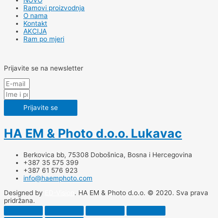
NOVO
Ramovi proizvodnja
O nama
Kontakt
AKCIJA
Ram po mjeri
Prijavite se na newsletter
Prijavite se
HA EM & Photo d.o.o. Lukavac
Berkovica bb, 75308 Dobošnica, Bosna i Hercegovina
+387 35 575 399
+387 61 576 923
info@haemphoto.com
Designed by
ED-Vision
. HA EM & Photo d.o.o. © 2020. Sva prava
pridržana.