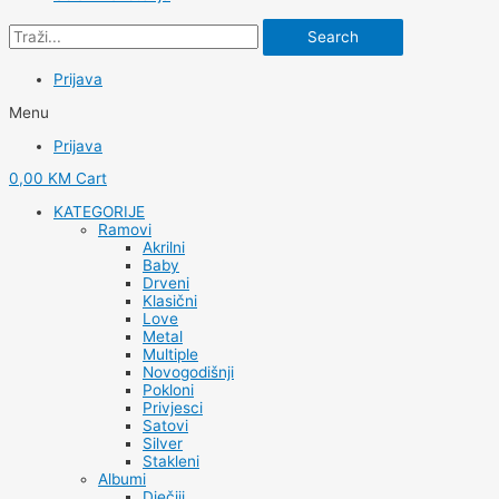
Search
Prijava
Menu
Prijava
0,00
KM
Cart
KATEGORIJE
Ramovi
Akrilni
Baby
Drveni
Klasični
Love
Metal
Multiple
Novogodišnji
Pokloni
Privjesci
Satovi
Silver
Stakleni
Albumi
Dječiji