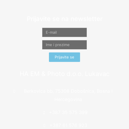
Prijavite se na newsletter
Prijavite se
HA EM & Photo d.o.o. Lukavac
Berkovica bb, 75308 Dobošnica, Bosna i
Hercegovina
+387 35 575 399
+387 61 576 923