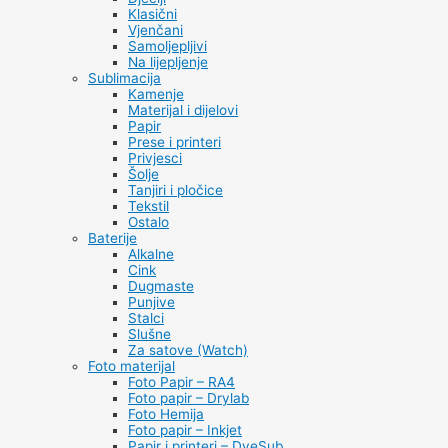
Klasični
Vjenčani
Samoljepljivi
Na lijepljenje
Sublimacija
Kamenje
Materijal i dijelovi
Papir
Prese i printeri
Privjesci
Šolje
Tanjiri i pločice
Tekstil
Ostalo
Baterije
Alkalne
Cink
Dugmaste
Punjive
Stalci
Slušne
Za satove (Watch)
Foto materijal
Foto Papir – RA4
Foto papir – Drylab
Foto Hemija
Foto papir – Inkjet
Papir i printeri – DyeSub