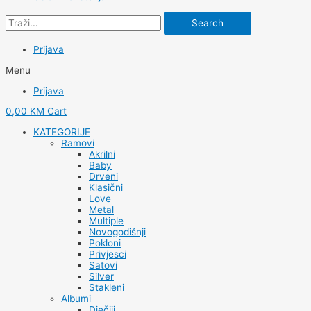
Search
Prijava
Menu
Prijava
0,00
KM
Cart
KATEGORIJE
Ramovi
Akrilni
Baby
Drveni
Klasični
Love
Metal
Multiple
Novogodišnji
Pokloni
Privjesci
Satovi
Silver
Stakleni
Albumi
Dječiji