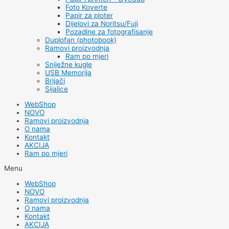
Foto Koverte
Papir za ploter
Dijelovi za Noritsu/Fuji
Pozadine za fotografisanje
Duplofan (photobook)
Ramovi proizvodnja
Ram po mjeri
Sniježne kugle
USB Memorija
Brijači
Sijalice
WebShop
NOVO
Ramovi proizvodnja
O nama
Kontakt
AKCIJA
Ram po mjeri
Menu
WebShop
NOVO
Ramovi proizvodnja
O nama
Kontakt
AKCIJA