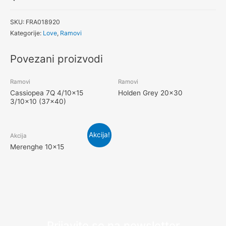
SKU:
FRA018920
Kategorije:
Love
,
Ramovi
Povezani proizvodi
Ramovi
Ramovi
Cassiopea 7Q 4/10×15
Holden Grey 20×30
3/10×10 (37×40)
Akcija!
Akcija
Merenghe 10×15
Prijavite se na newsletter