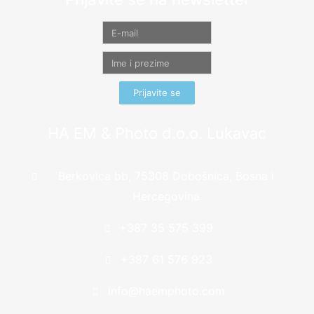
Prijavite se
HA EM & Photo d.o.o. Lukavac
Berkovica bb, 75308 Dobošnica, Bosna i
Hercegovina
+387 35 575 399
+387 61 576 923
info@haemphoto.com