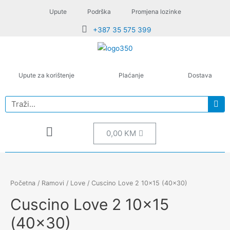
Upute
Podrška
Promjena lozinke
+387 35 575 399
Upute za korištenje
Plaćanje
Dostava
0,00
KM
Početna
/
Ramovi
/
Love
/ Cuscino Love 2 10×15 (40×30)
Cuscino Love 2 10×15
(40×30)