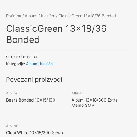
Početna
/
Albumi
/
Klasični
/ ClassicGreen 13×18/36 Bonded
ClassicGreen 13×18/36
Bonded
SKU:
GALB06230
Kategorije:
Albumi
,
Klasični
Povezani proizvodi
Albumi
Albumi
Bears Bonded 10×15/100
Album 13×18/300 Extra
Memo SMV
Albumi
CleanWhite 10×15/200 Sewn