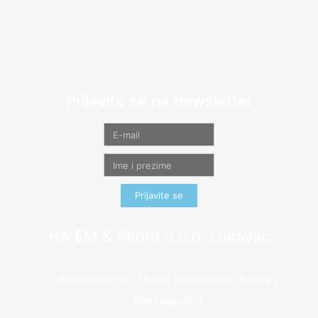
Prijavite se na newsletter
Prijavite se
HA EM & Photo d.o.o. Lukavac
Berkovica bb, 75308 Dobošnica, Bosna i
Hercegovina