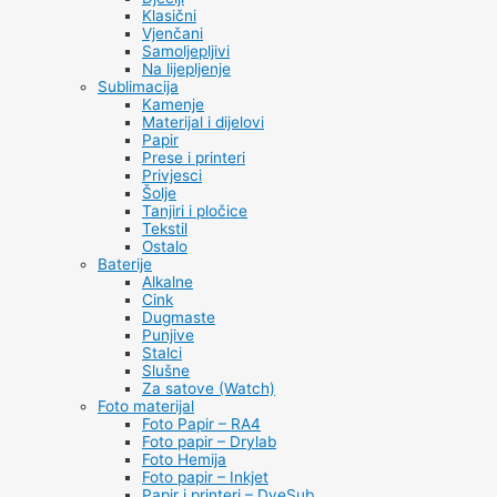
Klasični
Vjenčani
Samoljepljivi
Na lijepljenje
Sublimacija
Kamenje
Materijal i dijelovi
Papir
Prese i printeri
Privjesci
Šolje
Tanjiri i pločice
Tekstil
Ostalo
Baterije
Alkalne
Cink
Dugmaste
Punjive
Stalci
Slušne
Za satove (Watch)
Foto materijal
Foto Papir – RA4
Foto papir – Drylab
Foto Hemija
Foto papir – Inkjet
Papir i printeri – DyeSub