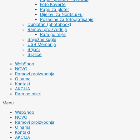
Foto Koverte
Papir za ploter
Dijelovi za Noritsu/Fuji
Pozadine za fotografisanje
Duplofan (photobook)
Ramovi proizvodnja
Ram po mjeri
Sniježne kugle
USB Memorija
Brijači
Sijalice
WebShop
NOVO
Ramovi proizvodnja
O nama
Kontakt
AKCIJA
Ram po mjeri
Menu
WebShop
NOVO
Ramovi proizvodnja
O nama
Kontakt
AKCIJA