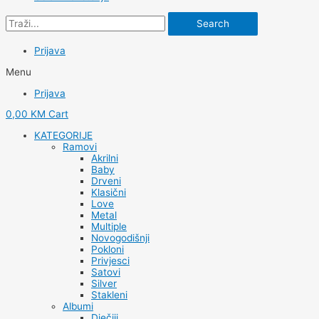
Search
Prijava
Menu
Prijava
0,00
KM
Cart
KATEGORIJE
Ramovi
Akrilni
Baby
Drveni
Klasični
Love
Metal
Multiple
Novogodišnji
Pokloni
Privjesci
Satovi
Silver
Stakleni
Albumi
Dječiji