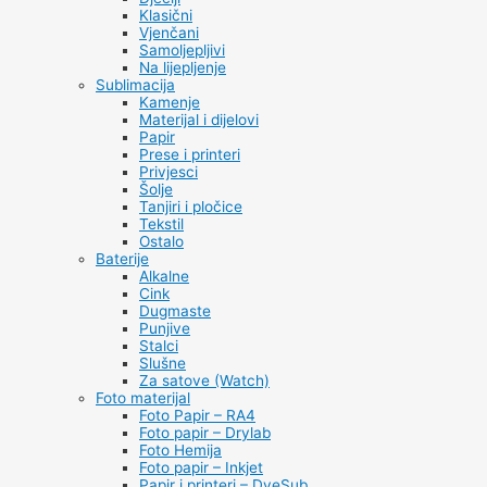
Klasični
Vjenčani
Samoljepljivi
Na lijepljenje
Sublimacija
Kamenje
Materijal i dijelovi
Papir
Prese i printeri
Privjesci
Šolje
Tanjiri i pločice
Tekstil
Ostalo
Baterije
Alkalne
Cink
Dugmaste
Punjive
Stalci
Slušne
Za satove (Watch)
Foto materijal
Foto Papir – RA4
Foto papir – Drylab
Foto Hemija
Foto papir – Inkjet
Papir i printeri – DyeSub