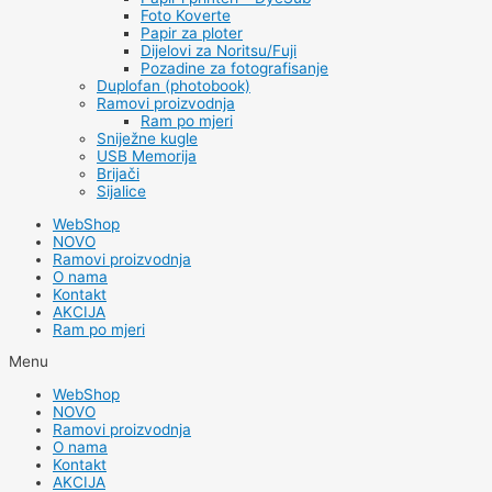
Foto Koverte
Papir za ploter
Dijelovi za Noritsu/Fuji
Pozadine za fotografisanje
Duplofan (photobook)
Ramovi proizvodnja
Ram po mjeri
Sniježne kugle
USB Memorija
Brijači
Sijalice
WebShop
NOVO
Ramovi proizvodnja
O nama
Kontakt
AKCIJA
Ram po mjeri
Menu
WebShop
NOVO
Ramovi proizvodnja
O nama
Kontakt
AKCIJA