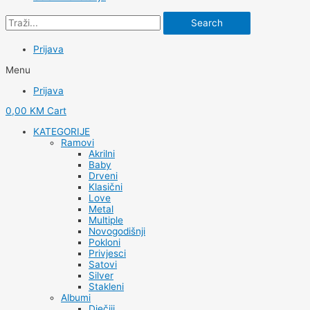
Search
Prijava
Menu
Prijava
0,00
KM
Cart
KATEGORIJE
Ramovi
Akrilni
Baby
Drveni
Klasični
Love
Metal
Multiple
Novogodišnji
Pokloni
Privjesci
Satovi
Silver
Stakleni
Albumi
Dječiji