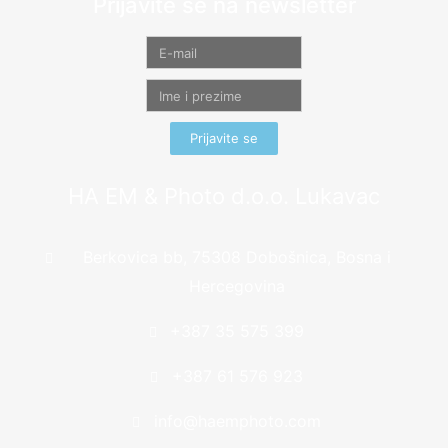
Prijavite se na newsletter
Prijavite se
HA EM & Photo d.o.o. Lukavac
Berkovica bb, 75308 Dobošnica, Bosna i
Hercegovina
+387 35 575 399
+387 61 576 923
info@haemphoto.com