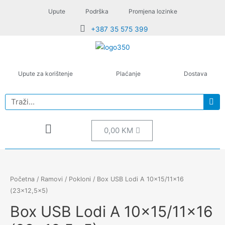
Upute
Podrška
Promjena lozinke
+387 35 575 399
Upute za korištenje
Plaćanje
Dostava
0,00
KM
Početna
/
Ramovi
/
Pokloni
/ Box USB Lodi A 10×15/11×16
(23×12,5×5)
Box USB Lodi A 10×15/11×16