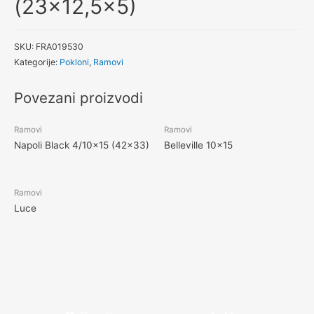
(23×12,5×5)
SKU:
FRA019530
Kategorije:
Pokloni
,
Ramovi
Povezani proizvodi
Ramovi
Ramovi
Napoli Black 4/10×15 (42×33)
Belleville 10×15
Ramovi
Luce