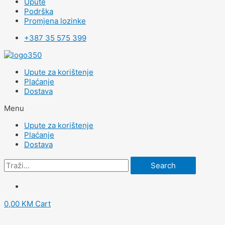
Upute
Podrška
Promjena lozinke
+387 35 575 399
Upute za korištenje
Plaćanje
Dostava
Menu
Upute za korištenje
Plaćanje
Dostava
Search
0,00
KM
Cart