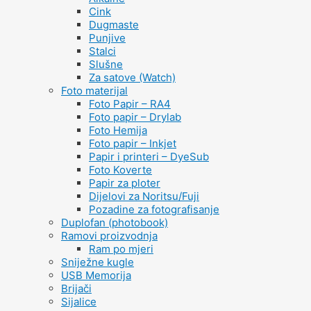
Cink
Dugmaste
Punjive
Stalci
Slušne
Za satove (Watch)
Foto materijal
Foto Papir – RA4
Foto papir – Drylab
Foto Hemija
Foto papir – Inkjet
Papir i printeri – DyeSub
Foto Koverte
Papir za ploter
Dijelovi za Noritsu/Fuji
Pozadine za fotografisanje
Duplofan (photobook)
Ramovi proizvodnja
Ram po mjeri
Sniježne kugle
USB Memorija
Brijači
Sijalice