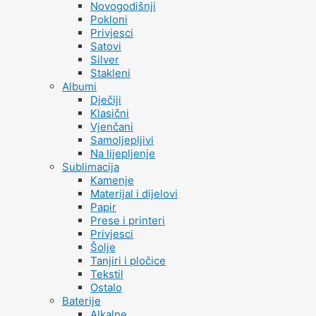
Novogodišnji
Pokloni
Privjesci
Satovi
Silver
Stakleni
Albumi
Dječiji
Klasični
Vjenčani
Samoljepljivi
Na lijepljenje
Sublimacija
Kamenje
Materijal i dijelovi
Papir
Prese i printeri
Privjesci
Šolje
Tanjiri i pločice
Tekstil
Ostalo
Baterije
Alkalne