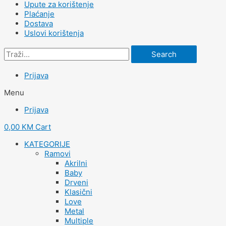
Upute za korištenje
Plaćanje
Dostava
Uslovi korištenja
Search
Prijava
Menu
Prijava
0,00
KM
Cart
KATEGORIJE
Ramovi
Akrilni
Baby
Drveni
Klasični
Love
Metal
Multiple