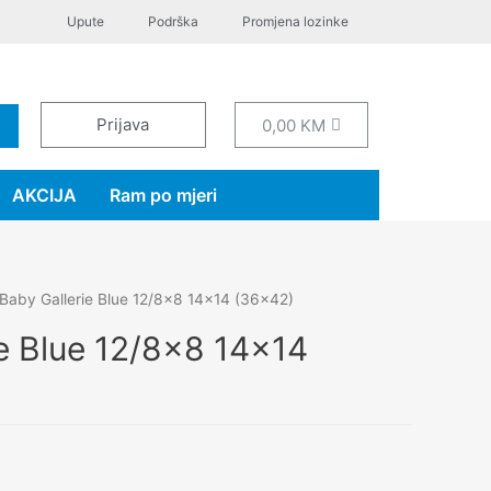
Upute
Podrška
Promjena lozinke
Prijava
0,00
KM
AKCIJA
Ram po mjeri
Baby Gallerie Blue 12/8×8 14×14 (36×42)
ie Blue 12/8×8 14×14