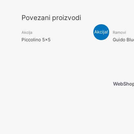
Povezani proizvodi
Akcija!
Akcija
Ramovi
Piccolino 5×5
Guido Bl
WebSho