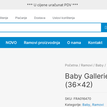
*** U cijene uračunat PDV ***
štenje
Plaćanje
Dostava
Uslovi korištenja
NOVO
Ramovi proizvodnja
O nama
Kontakt
Početna
/
Ramovi
/
Baby
/ 
Baby Galler
(36×42)
SKU:
FRA016470
Kategorije:
Baby
,
Ramovi