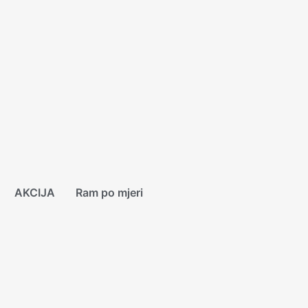
AKCIJA
Ram po mjeri