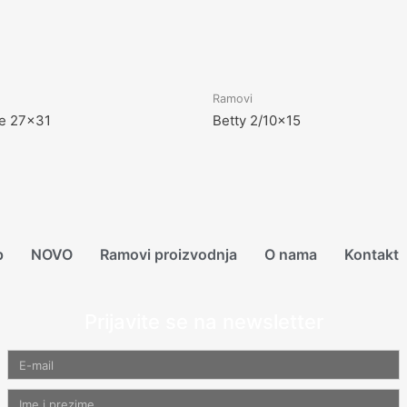
Ramovi
ue 27×31
Betty 2/10×15
p
NOVO
Ramovi proizvodnja
O nama
Kontakt
Prijavite se na newsletter