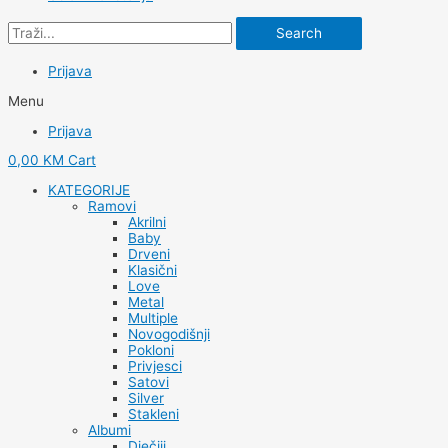
Search
Prijava
Menu
Prijava
0,00
KM
Cart
KATEGORIJE
Ramovi
Akrilni
Baby
Drveni
Klasični
Love
Metal
Multiple
Novogodišnji
Pokloni
Privjesci
Satovi
Silver
Stakleni
Albumi
Dječiji