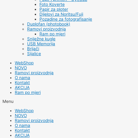
Foto Koverte
Papir za ploter
Dijelovi za Noritsu/Fuji
Pozadine za fotografisanje
Duplofan (photobook)
Ramovi proizvodnja
Ram po mjeri
Sniježne kugle
USB Memorija
Brijači
Sijalice
WebShop
NOVO
Ramovi proizvodnja
O nama
Kontakt
AKCIJA
Ram po mjeri
Menu
WebShop
NOVO
Ramovi proizvodnja
O nama
Kontakt
AKCIJA