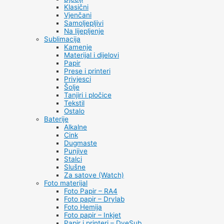
Klasični
Vjenčani
Samoljepljivi
Na lijepljenje
Sublimacija
Kamenje
Materijal i dijelovi
Papir
Prese i printeri
Privjesci
Šolje
Tanjiri i pločice
Tekstil
Ostalo
Baterije
Alkalne
Cink
Dugmaste
Punjive
Stalci
Slušne
Za satove (Watch)
Foto materijal
Foto Papir – RA4
Foto papir – Drylab
Foto Hemija
Foto papir – Inkjet
Papir i printeri – DyeSub