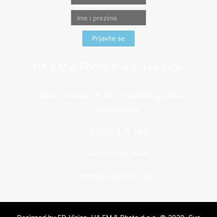
Prijavite se
HA EM & Photo d.o.o. Lukavac
Berkovica bb, 75308 Dobošnica, Bosna i
Hercegovina
+387 35 575 399
+387 61 576 923
info@haemphoto.com