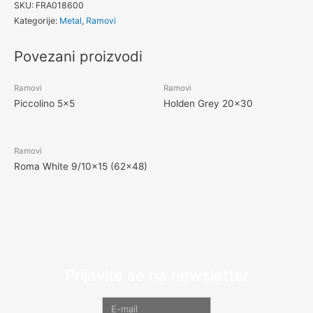
SKU:
FRA018600
Kategorije:
Metal
,
Ramovi
Povezani proizvodi
Ramovi
Ramovi
Piccolino 5×5
Holden Grey 20×30
Ramovi
Roma White 9/10×15 (62×48)
Prijavite se na newsletter