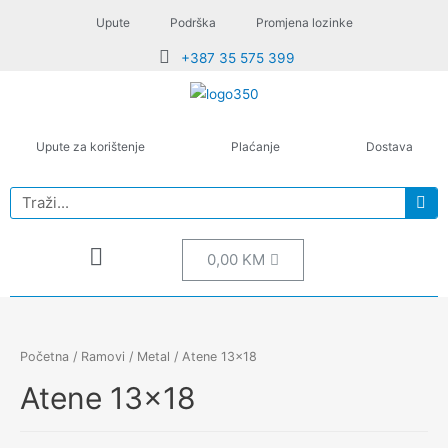
Upute
Podrška
Promjena lozinke
+387 35 575 399
Upute za korištenje
Plaćanje
Dostava
0,00
KM
Početna
/
Ramovi
/
Metal
/ Atene 13×18
Atene 13×18