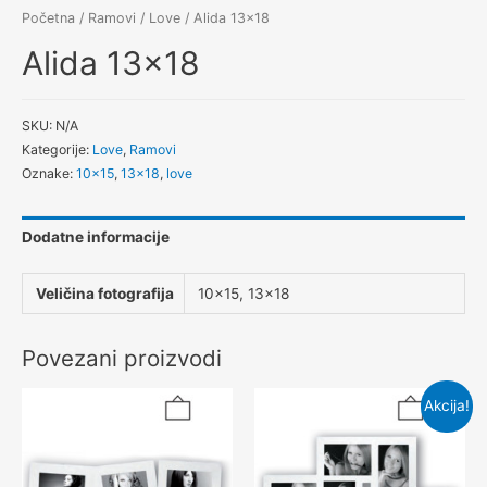
Početna
/
Ramovi
/
Love
/ Alida 13×18
Alida 13×18
SKU:
N/A
Kategorije:
Love
,
Ramovi
Oznake:
10x15
,
13x18
,
love
Dodatne informacije
Veličina fotografija
10×15, 13×18
Povezani proizvodi
Akcija!