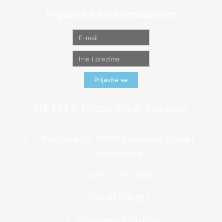
Prijavite se na newsletter
Prijavite se
HA EM & Photo d.o.o. Lukavac
Berkovica bb, 75308 Dobošnica, Bosna i
Hercegovina
+387 35 575 399
+387 61 576 923
info@haemphoto.com