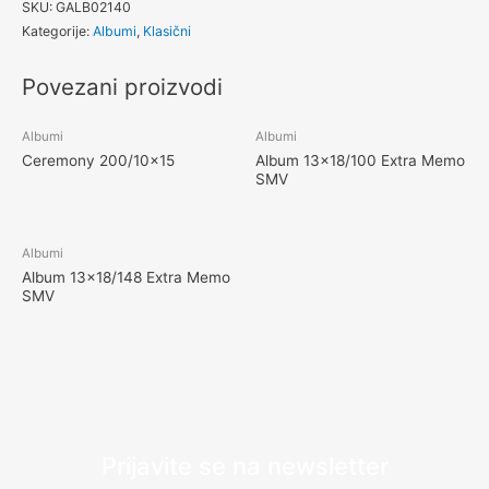
SKU:
GALB02140
Kategorije:
Albumi
,
Klasični
Povezani proizvodi
Albumi
Albumi
Ceremony 200/10×15
Album 13×18/100 Extra Memo
SMV
Albumi
Album 13×18/148 Extra Memo
SMV
Prijavite se na newsletter