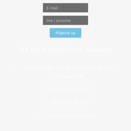
Prijavite se
HA EM & Photo d.o.o. Lukavac
Berkovica bb, 75308 Dobošnica, Bosna i
Hercegovina
+387 35 575 399
+387 61 576 923
info@haemphoto.com