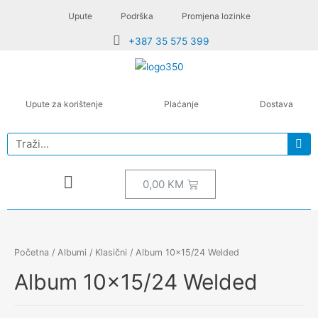
Upute
Podrška
Promjena lozinke
+387 35 575 399
Upute za korištenje
Plaćanje
Dostava
0,00
KM
Početna
/
Albumi
/
Klasični
/ Album 10×15/24 Welded
Album 10×15/24 Welded