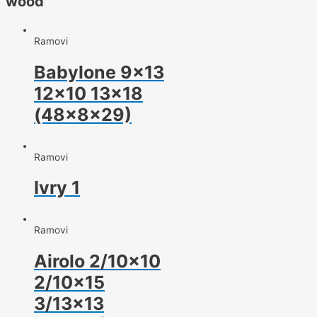
wood
Ramovi
Babylone 9×13
12×10 13×18
(48x8x29)
Ramovi
Ivry 1
Ramovi
Airolo 2/10×10
2/10×15
3/13×13