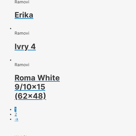
Ramovi
Erika
Ramovi
Ivry 4
Ramovi
Roma White
9/10×15
(62×48)
1
2
→