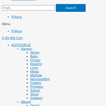
Search
Prijava
Menu
Prijava
0,00
KM
Cart
KATEGORIJE
Ramovi
Akrilni
Baby
Drveni
Klasični
Love
Metal
Multiple
Novogodišnji
Pokloni
Privjesci
Satovi
Silver
Stakleni
Albumi
Dječiji