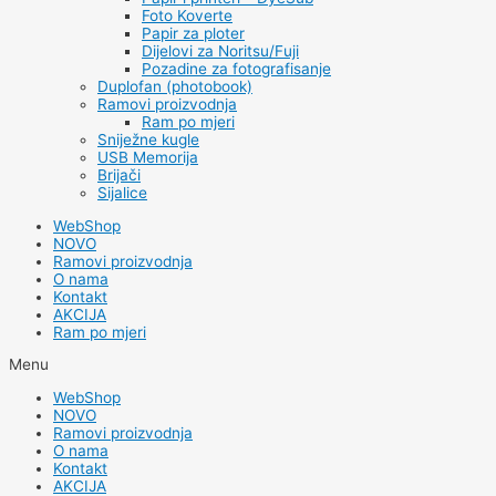
Foto Koverte
Papir za ploter
Dijelovi za Noritsu/Fuji
Pozadine za fotografisanje
Duplofan (photobook)
Ramovi proizvodnja
Ram po mjeri
Sniježne kugle
USB Memorija
Brijači
Sijalice
WebShop
NOVO
Ramovi proizvodnja
O nama
Kontakt
AKCIJA
Ram po mjeri
Menu
WebShop
NOVO
Ramovi proizvodnja
O nama
Kontakt
AKCIJA