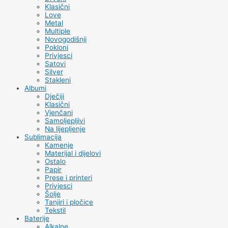
Klasični
Love
Metal
Multiple
Novogodišnji
Pokloni
Privjesci
Satovi
Silver
Stakleni
Albumi
Dječiji
Klasični
Vjenčani
Samoljepljivi
Na lijepljenje
Sublimacija
Kamenje
Materijal i dijelovi
Ostalo
Papir
Prese i printeri
Privjesci
Šolje
Tanjiri i pločice
Tekstil
Baterije
Alkalne