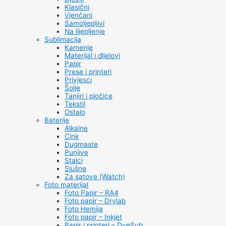
Klasični
Vjenčani
Samoljepljivi
Na lijepljenje
Sublimacija
Kamenje
Materijal i dijelovi
Papir
Prese i printeri
Privjesci
Šolje
Tanjiri i pločice
Tekstil
Ostalo
Baterije
Alkalne
Cink
Dugmaste
Punjive
Stalci
Slušne
Za satove (Watch)
Foto materijal
Foto Papir – RA4
Foto papir – Drylab
Foto Hemija
Foto papir – Inkjet
Papir i printeri – DyeSub