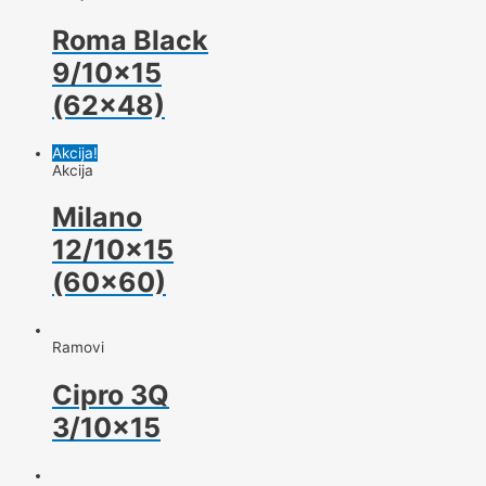
Roma Black
9/10×15
(62×48)
Akcija!
Akcija
Milano
12/10×15
(60×60)
Ramovi
Cipro 3Q
3/10×15