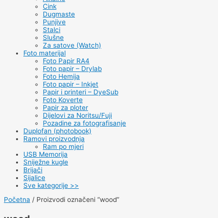
Cink
Dugmaste
Punjive
Stalci
Slušne
Za satove (Watch)
Foto materijal
Foto Papir RA4
Foto papir – Drylab
Foto Hemija
Foto papir – Inkjet
Papir i printeri – DyeSub
Foto Koverte
Papir za ploter
Dijelovi za Noritsu/Fuji
Pozadine za fotografisanje
Duplofan (photobook)
Ramovi proizvodnja
Ram po mjeri
USB Memorija
Sniježne kugle
Brijači
Sijalice
Sve kategorije >>
Početna
/ Proizvodi označeni “wood”