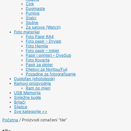
Cink
Dugmaste
Punjive
Stalci
Slušne
Za satove (Watch)
Foto materijal
Foto Papir RA4
Foto papir – Drylab
Foto Hemija
Foto papir – Inkjet
Papir i printeri – DyeSub
Foto Koverte
Papir za ploter
Dijelovi za Noritsu/Fuji
Pozadine za fotografisanje
Duplofan (photobook)
Ramovi proizvodnja
Ram po mjeri
USB Memorija
Sniježne kugle
Brijači
Sijalice
Sve kategorije >>
Početna
/ Proizvodi označeni “tile”