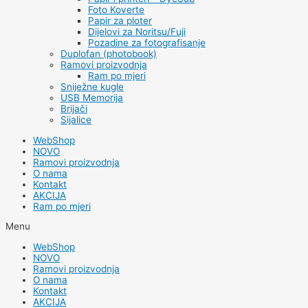
Foto Koverte
Papir za ploter
Dijelovi za Noritsu/Fuji
Pozadine za fotografisanje
Duplofan (photobook)
Ramovi proizvodnja
Ram po mjeri
Sniježne kugle
USB Memorija
Brijači
Sijalice
WebShop
NOVO
Ramovi proizvodnja
O nama
Kontakt
AKCIJA
Ram po mjeri
Menu
WebShop
NOVO
Ramovi proizvodnja
O nama
Kontakt
AKCIJA