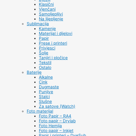
Klasični
Vjenčani
Samoljepljivi
Na lijepljenje
Sublimacija
Kamenje
Materijal i dijelovi
Papir
Prese i printeri
Privjesci
Šolje
Tanjiri i pločice
Tekstil
Ostalo
Baterije
Alkalne
Cink
Dugmaste
Punjive
Stalci
Slušne
Za satove (Watch)
Foto materijal
Foto Papir – RA4
Foto papir – Drylab
Foto Hemija
Foto papir – Inkjet
Papir i printeri – DyeSub