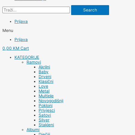
Search
Prijava
Menu
Prijava
0,00
KM
Cart
KATEGORIJE
Ramovi
Akrilni
Baby
Drveni
Klasični
Love
Metal
Multiple
Novogodišnji
Pokloni
Privjesci
Satovi
Silver
Stakleni
Albumi
Dječiji