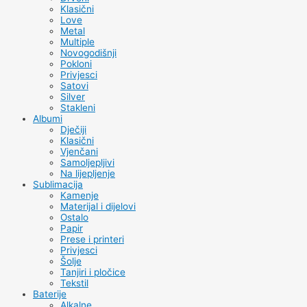
Klasični
Love
Metal
Multiple
Novogodišnji
Pokloni
Privjesci
Satovi
Silver
Stakleni
Albumi
Dječiji
Klasični
Vjenčani
Samoljepljivi
Na lijepljenje
Sublimacija
Kamenje
Materijal i dijelovi
Ostalo
Papir
Prese i printeri
Privjesci
Šolje
Tanjiri i pločice
Tekstil
Baterije
Alkalne