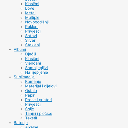
Klasični
Love
Metal
Multiple
Novogodišnji
Pokloni
Privjesci
Satovi
Silver
Stakleni
Albumi
Dječiji
Klasični
Vjenčani
Samoljepljivi
Na lijepljenje
Sublimacija
Kamenje
Materijal i dijelovi
Ostalo
Papir
Prese i printeri
Privjesci
Šolje
Tanjiri i pločice
Tekstil
Baterije
Alkalne