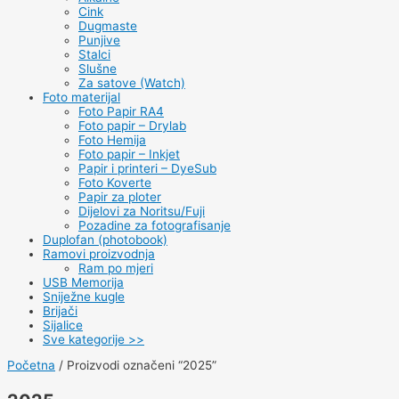
Cink
Dugmaste
Punjive
Stalci
Slušne
Za satove (Watch)
Foto materijal
Foto Papir RA4
Foto papir – Drylab
Foto Hemija
Foto papir – Inkjet
Papir i printeri – DyeSub
Foto Koverte
Papir za ploter
Dijelovi za Noritsu/Fuji
Pozadine za fotografisanje
Duplofan (photobook)
Ramovi proizvodnja
Ram po mjeri
USB Memorija
Sniježne kugle
Brijači
Sijalice
Sve kategorije >>
Početna
/ Proizvodi označeni “2025”