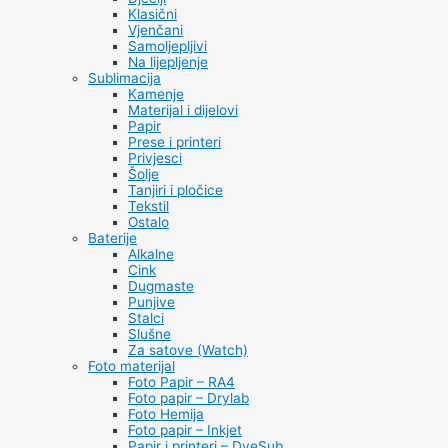
Klasični
Vjenčani
Samoljepljivi
Na lijepljenje
Sublimacija
Kamenje
Materijal i dijelovi
Papir
Prese i printeri
Privjesci
Šolje
Tanjiri i pločice
Tekstil
Ostalo
Baterije
Alkalne
Cink
Dugmaste
Punjive
Stalci
Slušne
Za satove (Watch)
Foto materijal
Foto Papir – RA4
Foto papir – Drylab
Foto Hemija
Foto papir – Inkjet
Papir i printeri – DyeSub