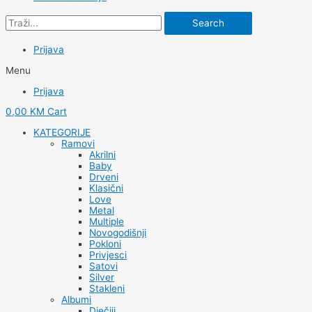
Search
Prijava
Menu
Prijava
0,00
KM
Cart
KATEGORIJE
Ramovi
Akrilni
Baby
Drveni
Klasični
Love
Metal
Multiple
Novogodišnji
Pokloni
Privjesci
Satovi
Silver
Stakleni
Albumi
Dječiji