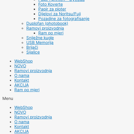
Foto Koverte
Papir za ploter
Dijelovi za Noritsu/Fuji
Pozadine za fotografisanje
Duplofan (photobook)
Ramovi proizvodnja
Ram po mjeri
Sniježne kugle
USB Memorija
Brijači
Sijalice
WebShop
NOVO
Ramovi proizvodnja
O nama
Kontakt
AKCIJA
Ram po mjeri
Menu
WebShop
NOVO
Ramovi proizvodnja
O nama
Kontakt
AKCIJA