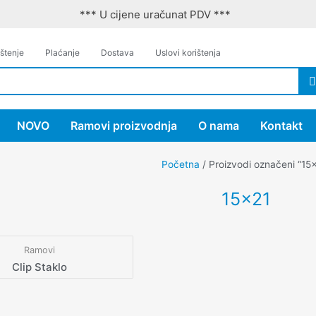
*** U cijene uračunat PDV ***
štenje
Plaćanje
Dostava
Uslovi korištenja
NOVO
Ramovi proizvodnja
O nama
Kontakt
Početna
/ Proizvodi označeni “15
15x21
Ramovi
Clip Staklo