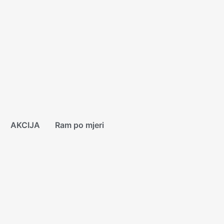
AKCIJA
Ram po mjeri