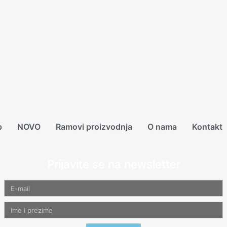
p
NOVO
Ramovi proizvodnja
O nama
Kontakt
Prijavite se na newsletter