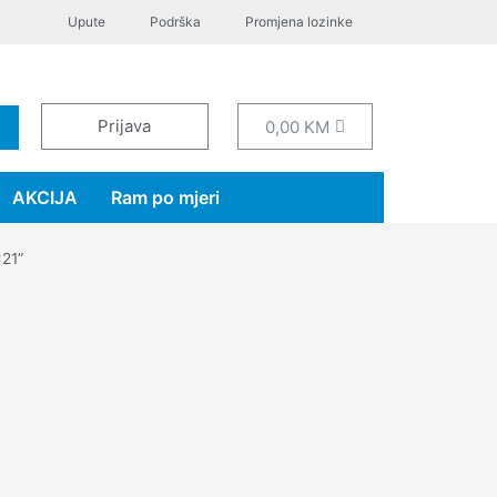
Upute
Podrška
Promjena lozinke
Prijava
0,00
KM
AKCIJA
Ram po mjeri
x21”