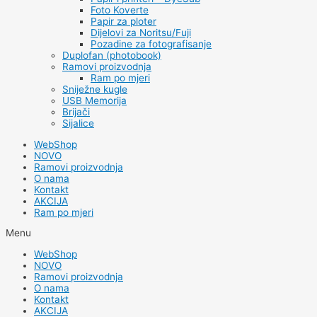
Foto Koverte
Papir za ploter
Dijelovi za Noritsu/Fuji
Pozadine za fotografisanje
Duplofan (photobook)
Ramovi proizvodnja
Ram po mjeri
Sniježne kugle
USB Memorija
Brijači
Sijalice
WebShop
NOVO
Ramovi proizvodnja
O nama
Kontakt
AKCIJA
Ram po mjeri
Menu
WebShop
NOVO
Ramovi proizvodnja
O nama
Kontakt
AKCIJA