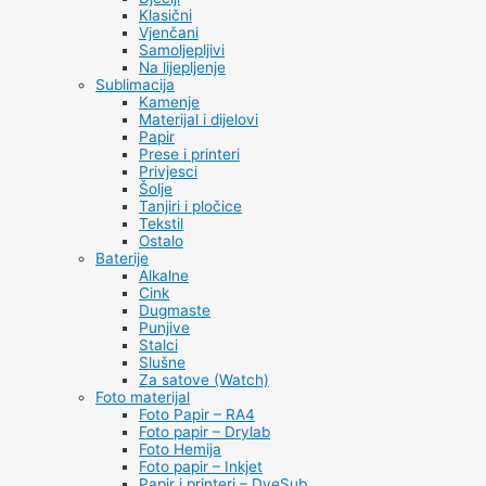
Klasični
Vjenčani
Samoljepljivi
Na lijepljenje
Sublimacija
Kamenje
Materijal i dijelovi
Papir
Prese i printeri
Privjesci
Šolje
Tanjiri i pločice
Tekstil
Ostalo
Baterije
Alkalne
Cink
Dugmaste
Punjive
Stalci
Slušne
Za satove (Watch)
Foto materijal
Foto Papir – RA4
Foto papir – Drylab
Foto Hemija
Foto papir – Inkjet
Papir i printeri – DyeSub