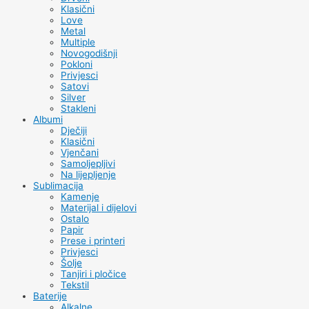
Klasični
Love
Metal
Multiple
Novogodišnji
Pokloni
Privjesci
Satovi
Silver
Stakleni
Albumi
Dječiji
Klasični
Vjenčani
Samoljepljivi
Na lijepljenje
Sublimacija
Kamenje
Materijal i dijelovi
Ostalo
Papir
Prese i printeri
Privjesci
Šolje
Tanjiri i pločice
Tekstil
Baterije
Alkalne