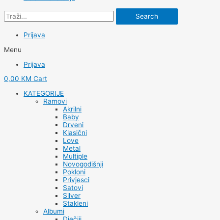
Search
Prijava
Menu
Prijava
0,00
KM
Cart
KATEGORIJE
Ramovi
Akrilni
Baby
Drveni
Klasični
Love
Metal
Multiple
Novogodišnji
Pokloni
Privjesci
Satovi
Silver
Stakleni
Albumi
Dječiji