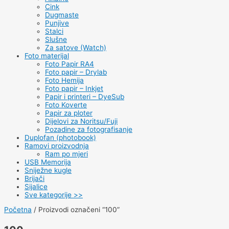
Cink
Dugmaste
Punjive
Stalci
Slušne
Za satove (Watch)
Foto materijal
Foto Papir RA4
Foto papir – Drylab
Foto Hemija
Foto papir – Inkjet
Papir i printeri – DyeSub
Foto Koverte
Papir za ploter
Dijelovi za Noritsu/Fuji
Pozadine za fotografisanje
Duplofan (photobook)
Ramovi proizvodnja
Ram po mjeri
USB Memorija
Sniježne kugle
Brijači
Sijalice
Sve kategorije >>
Početna
/ Proizvodi označeni “100”